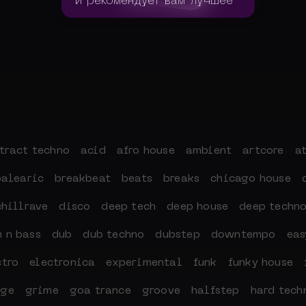
и рекомендует вам лучшее
tract techno
acid
afro house
ambient
artcore
a
balearic
breakbeat
beats
breaks
chicago house
chillrave
disco
deep tech
deep house
deep techn
 n bass
dub
dub techno
dubstep
downtempo
eas
ctro
electronica
experimental
funk
funky house
age
grime
goa trance
groove
halfstep
hard tech