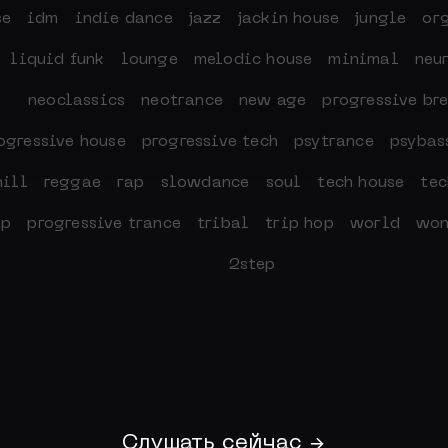
se
idm
indie dance
jazz
jackin house
jungle
or
liquid funk
lounge
melodic house
minimal
neu
neoclassics
neotrance
new age
progressive br
ogressive house
progressive tech
psytrance
psybas
hill
reggae
rap
slowdance
soul
tech house
tec
ap
progressive trance
tribal
trip hop
world
won
2step
Слушать сейчас →