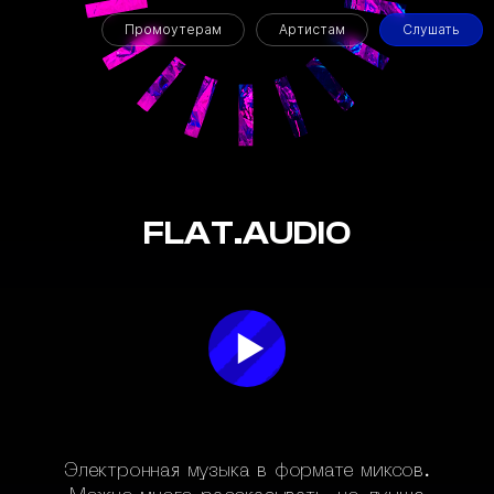
Промоутерам
Артистам
Слушать
FLAT.AUDIO
Электронная музыка в формате миксов.